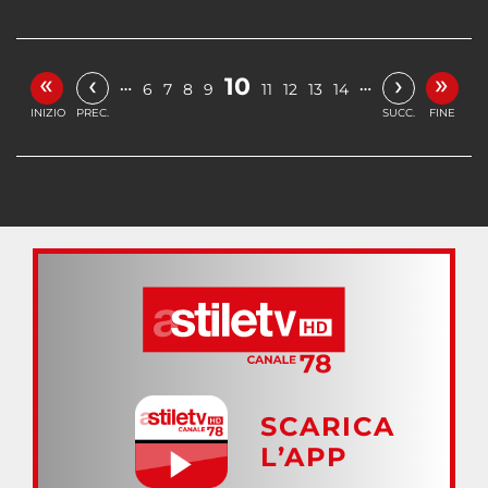
«
»
‹
›
10
…
…
6
7
8
9
11
12
13
14
INIZIO
PREC.
SUCC.
FINE
SCARICA
L’APP