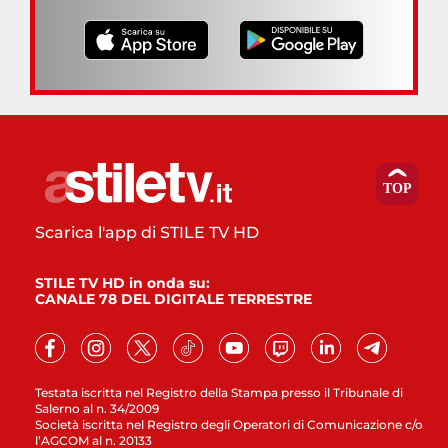
Scarica l'app di STILE TV HD
STILE TV HD in onda su:
CANALE 78 DEL DIGITALE TERRESTRE
Testata iscritta nel Registro della Stampa presso il Tribunale di
Salerno al n. 34/2009
Società iscritta nel Registro degli Operatori di Comunicazione c/o
l’AGCOM al n. 20133