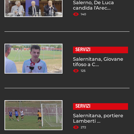
Salerno, De Luca
candida l'Arec...
140
SERVIZI
Salernitana, Giovane
tifoso a C...
125
SERVIZI
Salernitana, portiere
Lamberti ...
272