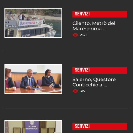
SERVIZI
Cilento, Metrò del
Mare: prima ...
2371
SERVIZI
Salerno, Questore
Conticchio ai...
315
SERVIZI