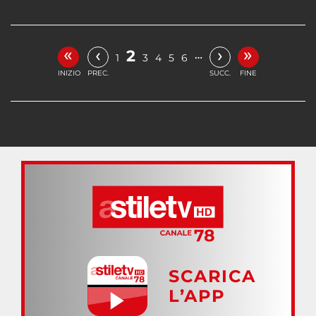
«
»
‹
›
2
…
1
3
4
5
6
INIZIO
PREC.
SUCC.
FINE
SCARICA
L’APP