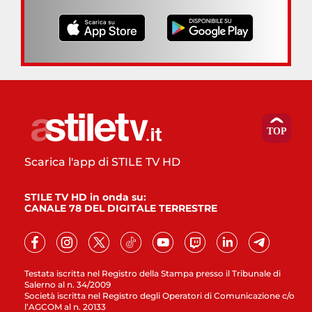
Scarica l'app di STILE TV HD
STILE TV HD in onda su:
CANALE 78 DEL DIGITALE TERRESTRE
Testata iscritta nel Registro della Stampa presso il Tribunale di
Salerno al n. 34/2009
Società iscritta nel Registro degli Operatori di Comunicazione c/o
l’AGCOM al n. 20133