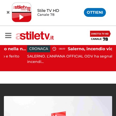
Stile TV HD
OTTIENI
Canale 78
Eboli, uomo aggredito nella notte: indagini in corso
CRONACA
08:09
erito
SALERNO. L’ANPANA OFFICIAL ODV ha segnalato al 11
incendi...