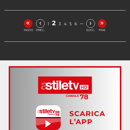
«
»
‹
›
2
…
1
3
4
5
6
INIZIO
PREC.
SUCC.
FINE
SCARICA
L’APP