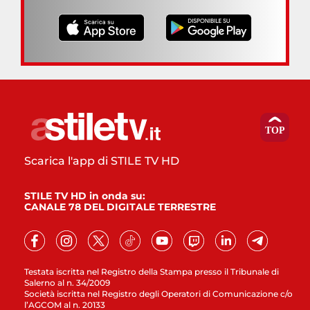
Scarica l'app di STILE TV HD
STILE TV HD in onda su:
CANALE 78 DEL DIGITALE TERRESTRE
Testata iscritta nel Registro della Stampa presso il Tribunale di
Salerno al n. 34/2009
Società iscritta nel Registro degli Operatori di Comunicazione c/o
l’AGCOM al n. 20133