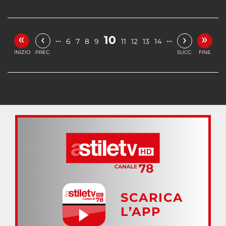
«
»
‹
›
10
…
…
6
7
8
9
11
12
13
14
INIZIO
PREC.
SUCC.
FINE
SCARICA
L’APP