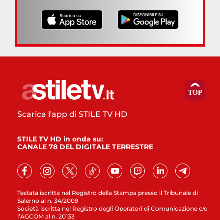
Scarica l'app di STILE TV HD
STILE TV HD in onda su:
CANALE 78 DEL DIGITALE TERRESTRE
Testata iscritta nel Registro della Stampa presso il Tribunale di
Salerno al n. 34/2009
Società iscritta nel Registro degli Operatori di Comunicazione c/o
l’AGCOM al n. 20133