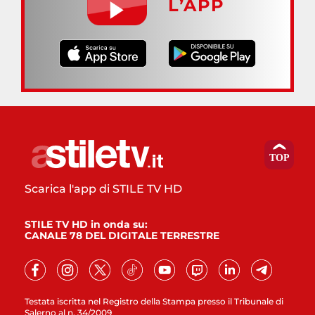
L’APP
Scarica l'app di STILE TV HD
STILE TV HD in onda su:
CANALE 78 DEL DIGITALE TERRESTRE
Testata iscritta nel Registro della Stampa presso il Tribunale di
Salerno al n. 34/2009