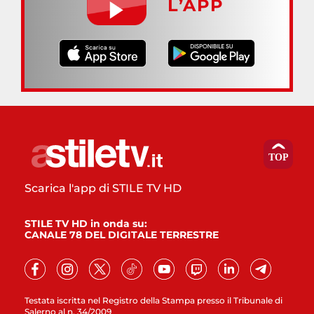
L’APP
Scarica l'app di STILE TV HD
STILE TV HD in onda su:
CANALE 78 DEL DIGITALE TERRESTRE
Testata iscritta nel Registro della Stampa presso il Tribunale di
Salerno al n. 34/2009