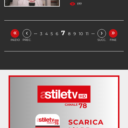
177
«
»
‹
›
7
…
…
3
4
5
6
8
9
10
11
INIZIO
PREC.
SUCC.
FINE
SCARICA