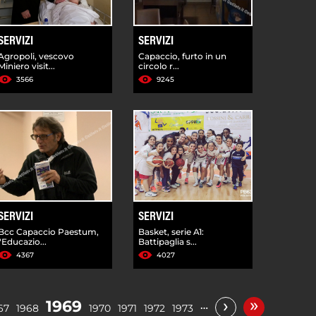
SERVIZI
SERVIZI
Agropoli, vescovo
Capaccio, furto in un
Miniero visit...
circolo r...
3566
9245
SERVIZI
SERVIZI
Bcc Capaccio Paestum,
Basket, serie A1:
"Educazio...
Battipaglia s...
4367
4027
»
›
1969
…
67
1968
1970
1971
1972
1973