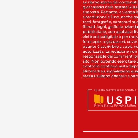
La riproduzione dei contenuti
giornalistici della testata STI
riservata. Pertanto, è vietata l
riproduzione e l’uso, anche par
testi, fotografie, contenuti au
filmati, loghi, grafiche aziendal
pubblicitarie, con qualsiasi di
elettronico/digitale o per mez
fotocopie, registrazioni, cover
quanto è ascrivibile a copia n
autorizzata. La redazione non
responsabile dei commenti pr
sito. Non potendo esercitare 
controllo continuo resta dispo
eliminarli su segnalazione qual
stessi risultano offensivi e oltr