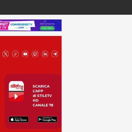
SCARICA
L’APP
di STILETV
HD
CANALE 78