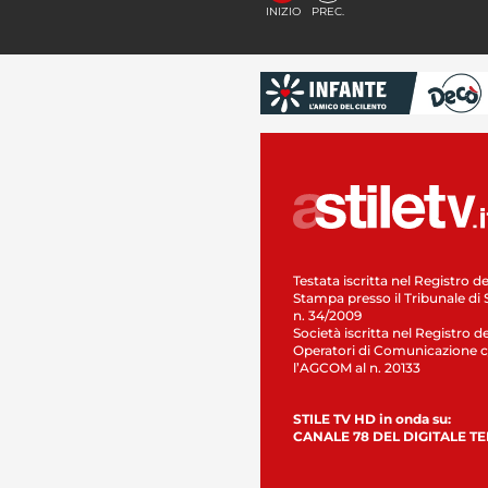
INIZIO
PREC.
Testata iscritta nel Registro de
Stampa presso il Tribunale di 
n. 34/2009
Società iscritta nel Registro de
Operatori di Comunicazione c
l’AGCOM al n. 20133
STILE TV HD in onda su:
CANALE 78 DEL DIGITALE T