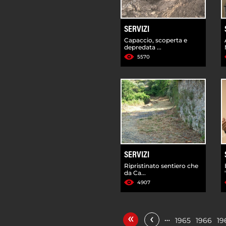
SERVIZI
Capaccio, scoperta e
depredata ...
5570
SERVIZI
Ripristinato sentiero che
da Ca...
4907
«
‹
…
1965
1966
19