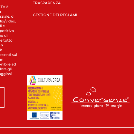
TRASPARENZA
LETV è
a
GESTIONE DEI RECLAMI
ziale, di
dio/video,
i e
spositivo
zo di
 e tutto
on
 è
esenti sul
un
nibile ad
ora gli
aggiosi.