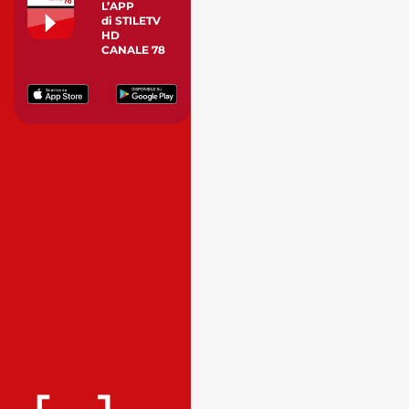
L’APP
di STILETV
HD
CANALE 78