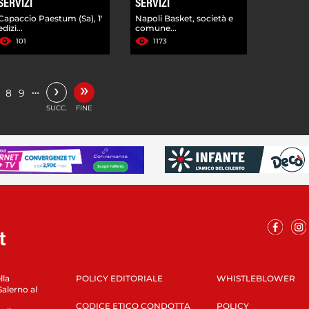
SERVIZI
SERVIZI
Capaccio Paestum (Sa), 1'
Napoli Basket, società e
edizi...
comune...
101
1173
»
›
…
8
9
SUCC.
FINE
lla
POLICY EDITORIALE
WHISTLEBLOWER
Salerno al
CODICE ETICO CONDOTTA
POLICY