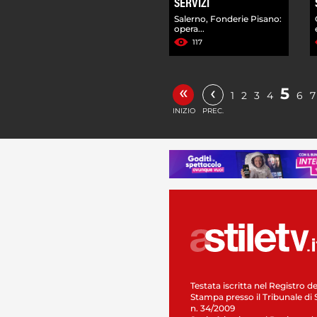
SERVIZI
Salerno, Fonderie Pisano:
opera...
117
«
‹
5
1
2
3
4
6
7
INIZIO
PREC.
Testata iscritta nel Registro de
Stampa presso il Tribunale di 
n. 34/2009