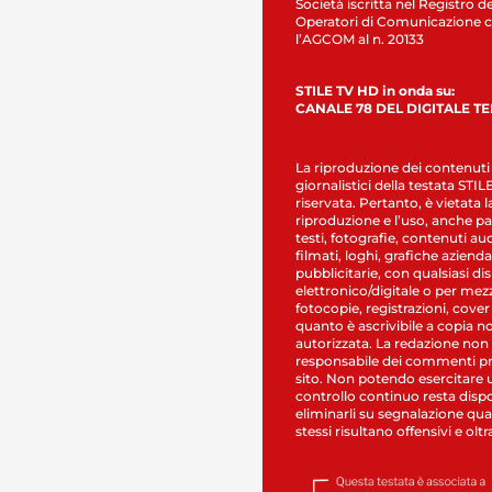
Società iscritta nel Registro de
Operatori di Comunicazione c
l’AGCOM al n. 20133
STILE TV HD in onda su:
CANALE 78 DEL DIGITALE T
La riproduzione dei contenuti
giornalistici della testata STI
riservata. Pertanto, è vietata l
riproduzione e l’uso, anche par
testi, fotografie, contenuti au
filmati, loghi, grafiche aziendal
pubblicitarie, con qualsiasi di
elettronico/digitale o per mez
fotocopie, registrazioni, cover
quanto è ascrivibile a copia n
autorizzata. La redazione non
responsabile dei commenti pr
sito. Non potendo esercitare 
controllo continuo resta dispo
eliminarli su segnalazione qual
stessi risultano offensivi e oltr