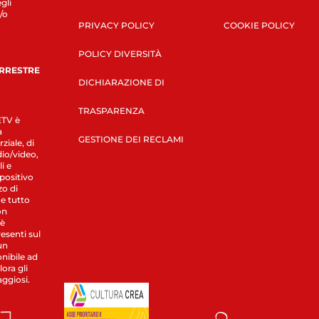
gli
/o
PRIVACY POLICY
COOKIE POLICY
POLICY DIVERSITÀ
ERRESTRE
DICHIARAZIONE DI
TRASPARENZA
LETV è
a
GESTIONE DEI RECLAMI
ziale, di
dio/video,
i e
spositivo
zo di
 e tutto
on
 è
esenti sul
un
nibile ad
ora gli
aggiosi.