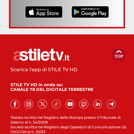
Scarica l'app di STILE TV HD
STILE TV HD in onda su:
CANALE 78 DEL DIGITALE TERRESTRE
Testata iscritta nel Registro della Stampa presso il Tribunale di
Salerno al n. 34/2009
Società iscritta nel Registro degli Operatori di Comunicazione c/o
l’AGCOM al n. 20133