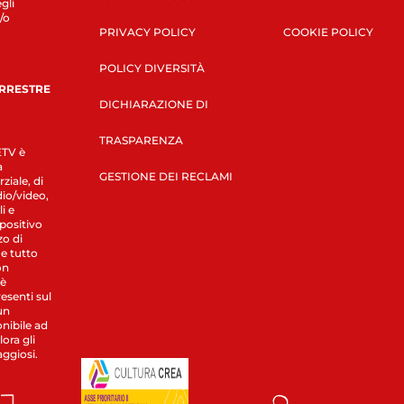
gli
/o
PRIVACY POLICY
COOKIE POLICY
POLICY DIVERSITÀ
ERRESTRE
DICHIARAZIONE DI
TRASPARENZA
LETV è
a
GESTIONE DEI RECLAMI
ziale, di
dio/video,
i e
spositivo
zo di
 e tutto
on
 è
esenti sul
un
nibile ad
ora gli
aggiosi.