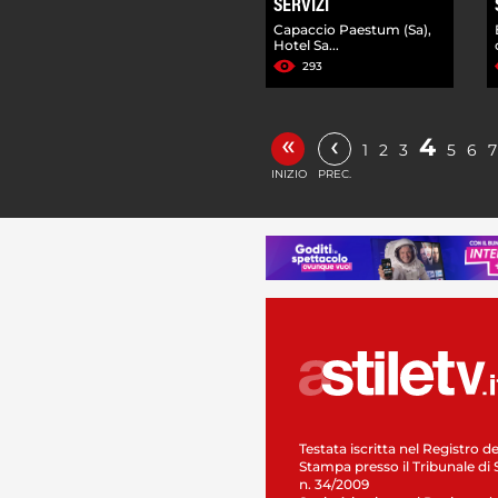
SERVIZI
Capaccio Paestum (Sa),
Hotel Sa...
293
«
‹
4
1
2
3
5
6
7
INIZIO
PREC.
Testata iscritta nel Registro de
Stampa presso il Tribunale di 
n. 34/2009