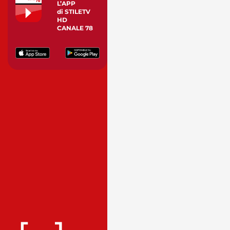
L’APP
di STILETV
HD
CANALE 78