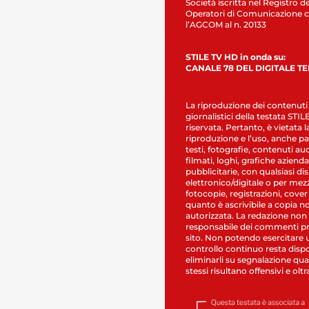
Società iscritta nel Registro de
Operatori di Comunicazione c
l’AGCOM al n. 20133
STILE TV HD in onda su:
CANALE 78 DEL DIGITALE T
La riproduzione dei contenuti
giornalistici della testata STI
riservata. Pertanto, è vietata l
riproduzione e l’uso, anche par
testi, fotografie, contenuti au
filmati, loghi, grafiche aziendal
pubblicitarie, con qualsiasi di
elettronico/digitale o per mez
fotocopie, registrazioni, cover
quanto è ascrivibile a copia n
autorizzata. La redazione non
responsabile dei commenti pr
sito. Non potendo esercitare 
controllo continuo resta dispo
eliminarli su segnalazione qual
stessi risultano offensivi e oltr