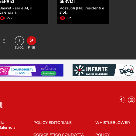
SERVIZI
SERVIZI
Basket - serie A1, il
Pozzuoli (Na), residenti e
calendari...
sfol...
227
52
»
›
…
8
SUCC.
FINE
lla
POLICY EDITORIALE
WHISTLEBLOWER
Salerno al
CODICE ETICO CONDOTTA
POLICY