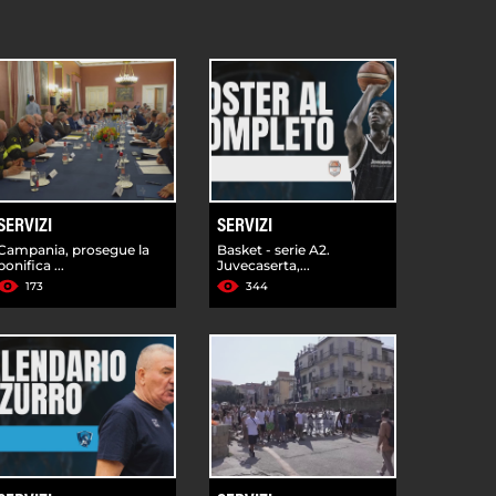
SERVIZI
SERVIZI
Campania, prosegue la
Basket - serie A2.
bonifica ...
Juvecaserta,...
173
344