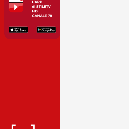
L’APP
di STILETV
HD
CANALE 78