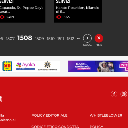
SERVIZI
SERVIZI
Capaccio, 3^ 'Peppe Day':
Karate Poseidon, bilancio
serat...
di fi...
2409
1955
»
›
1508
…
06
1507
1509
1510
1511
1512
SUCC.
FINE
lla
POLICY EDITORIALE
WHISTLEBLOWER
Salerno al
CODICE ETICO CONDOTTA
POLICY