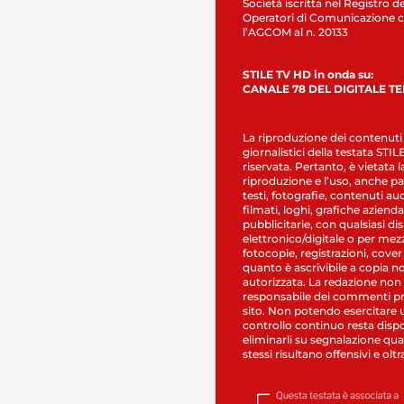
Società iscritta nel Registro de
Operatori di Comunicazione c
l’AGCOM al n. 20133
STILE TV HD in onda su:
CANALE 78 DEL DIGITALE T
La riproduzione dei contenuti
giornalistici della testata STI
riservata. Pertanto, è vietata l
riproduzione e l’uso, anche par
testi, fotografie, contenuti au
filmati, loghi, grafiche aziendal
pubblicitarie, con qualsiasi di
elettronico/digitale o per mez
fotocopie, registrazioni, cover
quanto è ascrivibile a copia n
autorizzata. La redazione non
responsabile dei commenti pr
sito. Non potendo esercitare 
controllo continuo resta dispo
eliminarli su segnalazione qual
stessi risultano offensivi e oltr