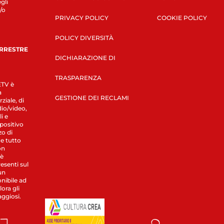
gli
/o
PRIVACY POLICY
COOKIE POLICY
POLICY DIVERSITÀ
ERRESTRE
DICHIARAZIONE DI
TRASPARENZA
LETV è
a
GESTIONE DEI RECLAMI
ziale, di
dio/video,
i e
spositivo
zo di
 e tutto
on
 è
esenti sul
un
nibile ad
ora gli
aggiosi.