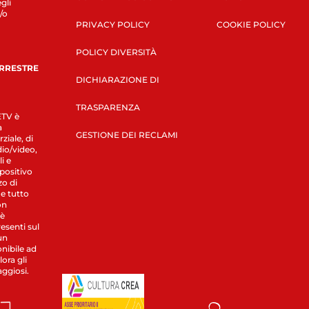
gli
/o
PRIVACY POLICY
COOKIE POLICY
POLICY DIVERSITÀ
ERRESTRE
DICHIARAZIONE DI
TRASPARENZA
LETV è
a
GESTIONE DEI RECLAMI
ziale, di
dio/video,
i e
spositivo
zo di
 e tutto
on
 è
esenti sul
un
nibile ad
ora gli
aggiosi.