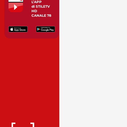
L’APP
di STILETV
HD
CANALE 78