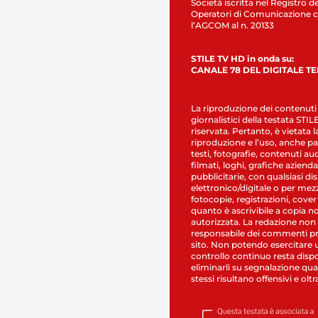
Società iscritta nel Registro de
Operatori di Comunicazione c
l’AGCOM al n. 20133
STILE TV HD in onda su:
CANALE 78 DEL DIGITALE T
La riproduzione dei contenuti
giornalistici della testata STI
riservata. Pertanto, è vietata l
riproduzione e l’uso, anche par
testi, fotografie, contenuti au
filmati, loghi, grafiche aziendal
pubblicitarie, con qualsiasi di
elettronico/digitale o per mez
fotocopie, registrazioni, cover
quanto è ascrivibile a copia n
autorizzata. La redazione non
responsabile dei commenti pr
sito. Non potendo esercitare 
controllo continuo resta dispo
eliminarli su segnalazione qual
stessi risultano offensivi e oltr