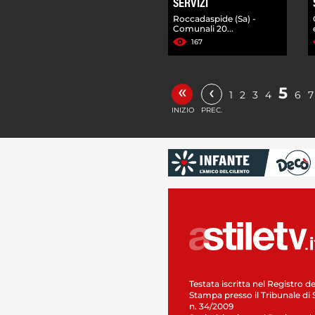
SERVIZI
Roccadaspide (Sa) -
Comunali 20...
167
«
‹
5
1
2
3
4
6
7
INIZIO
PREC.
Testata iscritta nel Registro de
Stampa presso il Tribunale di 
n. 34/2009