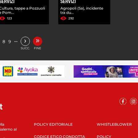
SERVIZI
SERVIZI
Cultura, tappe a Pozzuoli
Agropoli (Sa), incidente
e Pom...
tra du...
123
292
»
›
…
8
9
SUCC.
FINE
lla
POLICY EDITORIALE
WHISTLEBLOWER
Salerno al
CODICE ETICO CONDOTTA
POLICY