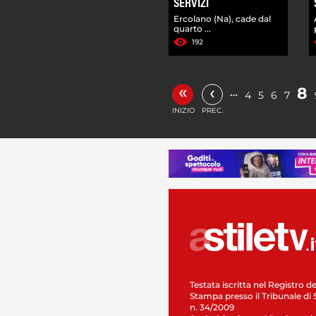
SERVIZI
Ercolano (Na), cade dal
quarto ...
192
«
‹
8
…
4
5
6
7
INIZIO
PREC.
Testata iscritta nel Registro de
Stampa presso il Tribunale di 
n. 34/2009