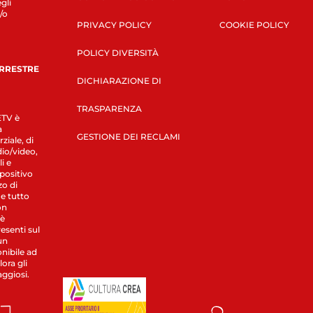
gli
/o
PRIVACY POLICY
COOKIE POLICY
POLICY DIVERSITÀ
ERRESTRE
DICHIARAZIONE DI
TRASPARENZA
LETV è
a
GESTIONE DEI RECLAMI
ziale, di
dio/video,
i e
spositivo
zo di
 e tutto
on
 è
esenti sul
un
nibile ad
ora gli
aggiosi.