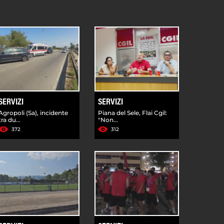
SERVIZI
SERVIZI
Agropoli (Sa), incidente
Piana del Sele, Flai Cgil:
tra du...
"Non...
372
312