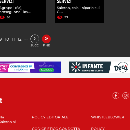
SERVIZI
SERVIZI
Agropoli (Sa),
Salerno, cala il sipario sui
proseguono i lav...
Gi...
96
93
»
›
…
9
10
11
12
SUCC.
FINE
lla
POLICY EDITORIALE
WHISTLEBLOWER
Salerno al
CODICE ETICO CONDOTTA
POLICY