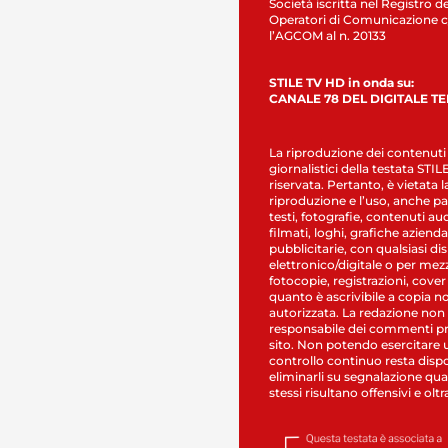
Società iscritta nel Registro de
Operatori di Comunicazione c
l’AGCOM al n. 20133
STILE TV HD in onda su:
CANALE 78 DEL DIGITALE T
La riproduzione dei contenuti
giornalistici della testata STI
riservata. Pertanto, è vietata l
riproduzione e l’uso, anche par
testi, fotografie, contenuti au
filmati, loghi, grafiche aziendal
pubblicitarie, con qualsiasi di
elettronico/digitale o per mez
fotocopie, registrazioni, cover
quanto è ascrivibile a copia n
autorizzata. La redazione non
responsabile dei commenti pr
sito. Non potendo esercitare 
controllo continuo resta dispo
eliminarli su segnalazione qual
stessi risultano offensivi e oltr