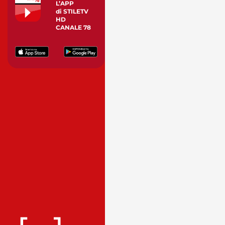
L’APP
di STILETV
HD
CANALE 78