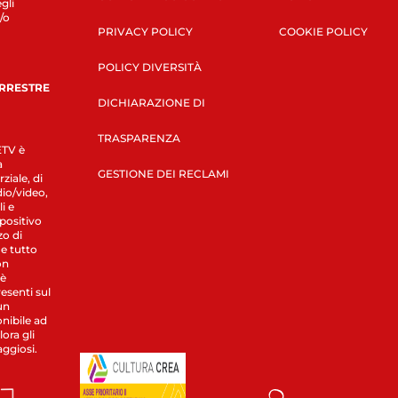
gli
/o
PRIVACY POLICY
COOKIE POLICY
POLICY DIVERSITÀ
ERRESTRE
DICHIARAZIONE DI
TRASPARENZA
LETV è
a
GESTIONE DEI RECLAMI
ziale, di
dio/video,
i e
spositivo
zo di
 e tutto
on
 è
esenti sul
un
nibile ad
ora gli
aggiosi.