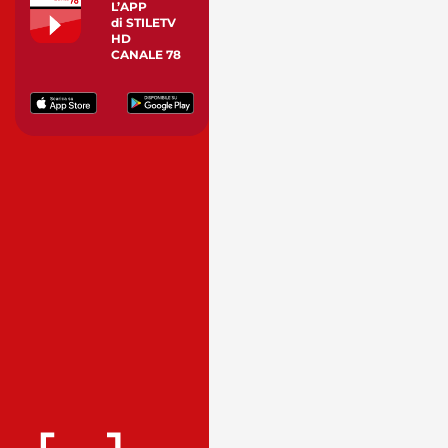
L’APP
di STILETV
HD
CANALE 78