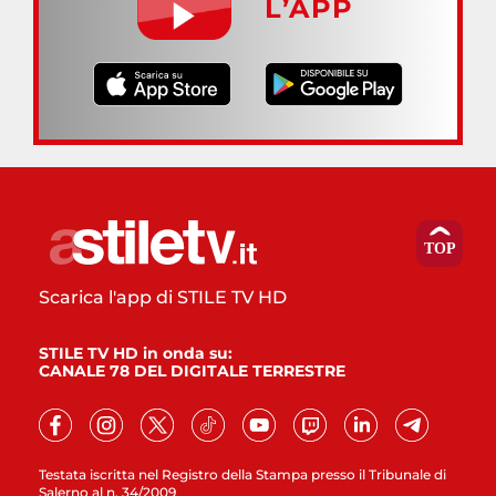
L’APP
Scarica l'app di STILE TV HD
STILE TV HD in onda su:
CANALE 78 DEL DIGITALE TERRESTRE
Testata iscritta nel Registro della Stampa presso il Tribunale di
Salerno al n. 34/2009