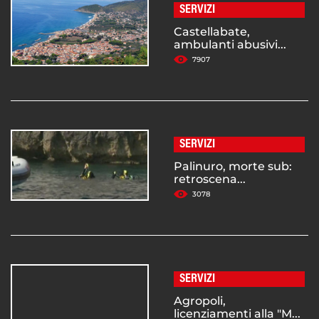
SERVIZI
Castellabate,
ambulanti abusivi...
7907
SERVIZI
Palinuro, morte sub:
retroscena...
3078
SERVIZI
Agropoli,
licenziamenti alla "M...