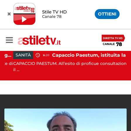
Stile TV HD
OTTIENI
Canale 78
Montecorice, blitz sulle spiagge libere: sequestrati oltre 300 ombrelloni e lettini lasciati sull’arenile
Capaccio Paestum, istituita la Guardia Medica Turistica presso il Psaut di Piazza Santini
SANITÀ
14:20
e di
CAPACCIO PAESTUM. All’esito di proficue consultazioni tra
il ...