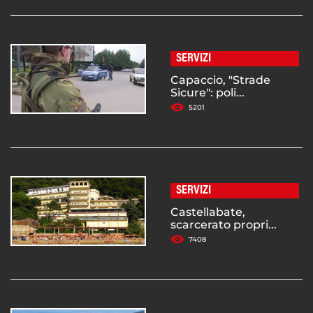
SERVIZI
Capaccio, "Strade
Sicure": poli...
5201
SERVIZI
Castellabate,
scarcerato propri...
7408