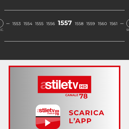
‹
1557
…
…
1553
1554
1555
1556
1558
1559
1560
1561
C.
S
SCARICA
L’APP