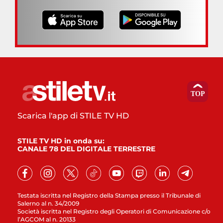
Scarica l'app di STILE TV HD
STILE TV HD in onda su:
CANALE 78 DEL DIGITALE TERRESTRE
Testata iscritta nel Registro della Stampa presso il Tribunale di
Salerno al n. 34/2009
Società iscritta nel Registro degli Operatori di Comunicazione c/o
l’AGCOM al n. 20133