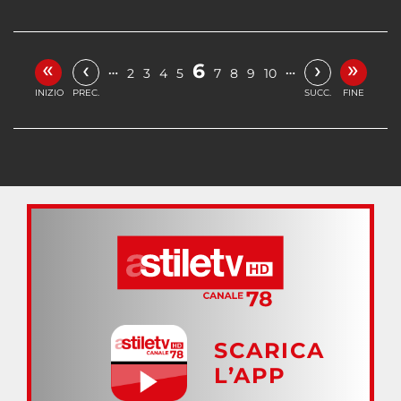
«
»
‹
›
6
…
…
2
3
4
5
7
8
9
10
INIZIO
PREC.
SUCC.
FINE
SCARICA
L’APP