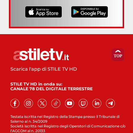
Scarica l'app di STILE TV HD
STILE TV HD in onda su:
CANALE 78 DEL DIGITALE TERRESTRE
Testata iscritta nel Registro della Stampa presso il Tribunale di
Salerno al n. 34/2009
Società iscritta nel Registro degli Operatori di Comunicazione c/o
l’AGCOM al n. 20133