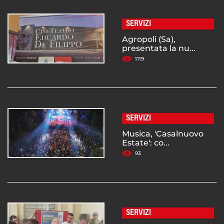
SERVIZI
Agropoli (Sa),
presentata la nu...
1119
SERVIZI
Musica, 'Casalnuovo
Estate': co...
93
SERVIZI