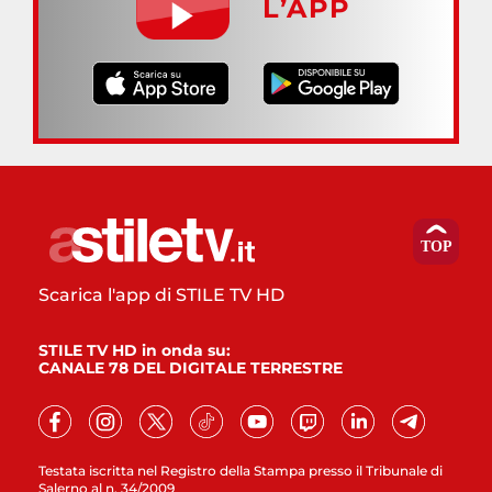
L’APP
Scarica l'app di STILE TV HD
STILE TV HD in onda su:
CANALE 78 DEL DIGITALE TERRESTRE
Testata iscritta nel Registro della Stampa presso il Tribunale di
Salerno al n. 34/2009