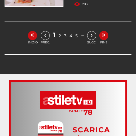
703
«
»
‹
›
1
…
2
3
4
5
INIZIO
PREC.
SUCC.
FINE
SCARICA