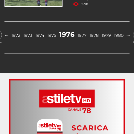
3978
1976
…
…
1972
1973
1974
1975
1977
1978
1979
1980
C.
SCARICA