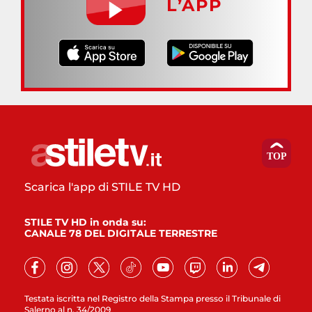
L’APP
Scarica l'app di STILE TV HD
STILE TV HD in onda su:
CANALE 78 DEL DIGITALE TERRESTRE
Testata iscritta nel Registro della Stampa presso il Tribunale di
Salerno al n. 34/2009