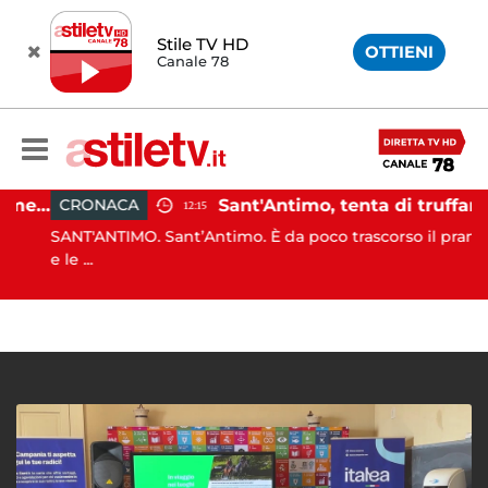
Stile TV HD
OTTIENI
Canale 78
Ospedale Battipaglia, regolarmente in funzione il Servizio Trasfusionale
Sant'Antimo, tenta di truffare anziana: 16enne denunciato dai carabinieri
CRONACA
12:15
SANT'ANTIMO. Sant’Antimo. È da poco trascorso il pranzo
e le ...