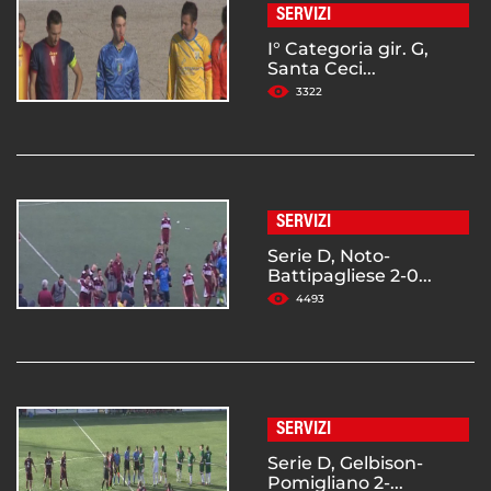
SERVIZI
I° Categoria gir. G,
Santa Ceci...
3322
SERVIZI
Serie D, Noto-
Battipagliese 2-0...
4493
SERVIZI
Serie D, Gelbison-
Pomigliano 2-...