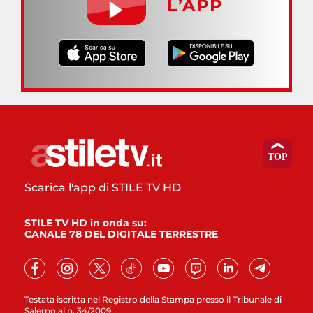
L’APP
Scarica l'app di STILE TV HD
STILE TV HD in onda su:
CANALE 78 DEL DIGITALE TERRESTRE
Testata iscritta nel Registro della Stampa presso il Tribunale di
Salerno al n. 34/2009