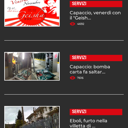
SERVIZI
Capaccio, venerdì con
il "Geish...
4692
SERVIZI
Capaccio: bomba
carta fa saltar...
7616
SERVIZI
Eboli, furto nella
villetta di ...