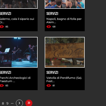
SERVIZI
SERVIZI
Salerno, cala il sipario sui
Napoli, bagno di folla per
Gi...
Alem...
85
68
SERVIZI
SERVIZI
Parchi Archeologici di
Vatolla di Perdifumo (Sa).
Paestum ...
Fest...
83
81
»
›
…
8
9