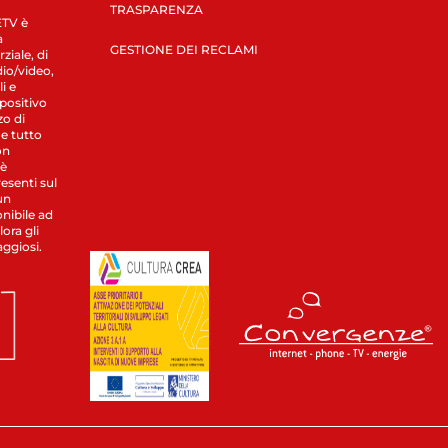
TRASPARENZA
LETV è
a
GESTIONE DEI RECLAMI
ziale, di
dio/video,
i e
spositivo
zo di
 e tutto
on
 è
esenti sul
un
nibile ad
ora gli
aggiosi.