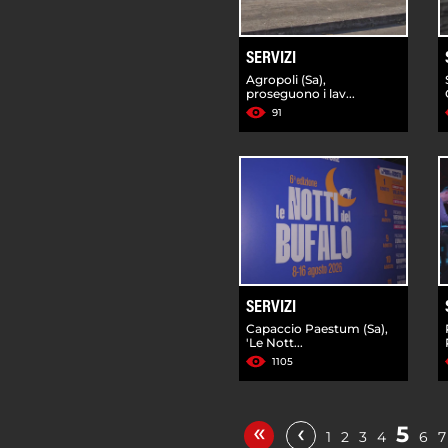
SERVIZI
Agropoli (Sa),
proseguono i lav...
91
SERVIZI
Capaccio Paestum (Sa),
'Le Nott...
1105
«
‹
5
1
2
3
4
6
7