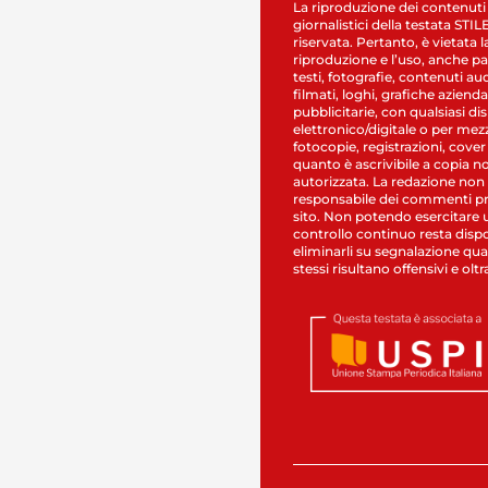
La riproduzione dei contenuti
giornalistici della testata STI
riservata. Pertanto, è vietata l
riproduzione e l’uso, anche par
testi, fotografie, contenuti au
filmati, loghi, grafiche aziendal
pubblicitarie, con qualsiasi di
elettronico/digitale o per mez
fotocopie, registrazioni, cover
quanto è ascrivibile a copia n
autorizzata. La redazione non
responsabile dei commenti pr
sito. Non potendo esercitare 
controllo continuo resta dispo
eliminarli su segnalazione qual
stessi risultano offensivi e oltr