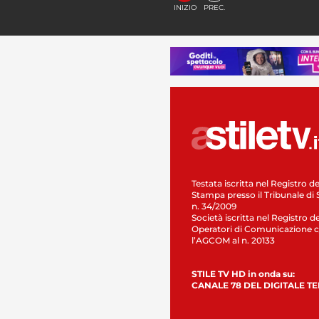
INIZIO
PREC.
Testata iscritta nel Registro de
Stampa presso il Tribunale di 
n. 34/2009
Società iscritta nel Registro de
Operatori di Comunicazione c
l’AGCOM al n. 20133
STILE TV HD in onda su:
CANALE 78 DEL DIGITALE T