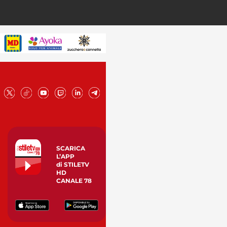
SCARICA
L’APP
di STILETV
HD
CANALE 78