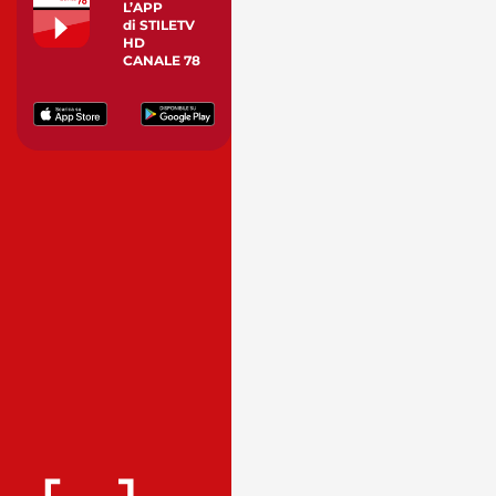
L’APP
di STILETV
HD
CANALE 78