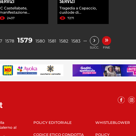
SERVIZI
SERVIZI
IC Castellabate,
Tragedia a Capaccio,
manifestazione...
custode di...
2437
7271
»
›
1579
…
7
1578
1580
1581
1582
1583
SUCC.
FINE
lla
POLICY EDITORIALE
WHISTLEBLOWER
Salerno al
CODICE ETICO CONDOTTA
POLICY