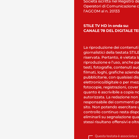
Società iscritta nel Registro de
Operatori di Comunicazione c
l’AGCOM al n. 20133
STILE TV HD in onda su:
CANALE 78 DEL DIGITALE T
La riproduzione dei contenuti
giornalistici della testata STI
riservata. Pertanto, è vietata l
riproduzione e l’uso, anche par
testi, fotografie, contenuti au
filmati, loghi, grafiche aziendal
pubblicitarie, con qualsiasi di
elettronico/digitale o per mez
fotocopie, registrazioni, cover
quanto è ascrivibile a copia n
autorizzata. La redazione non
responsabile dei commenti pr
sito. Non potendo esercitare 
controllo continuo resta dispo
eliminarli su segnalazione qual
stessi risultano offensivi e oltr