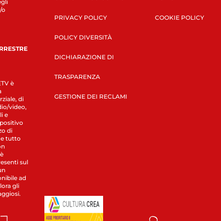
gli
/o
PRIVACY POLICY
COOKIE POLICY
POLICY DIVERSITÀ
ERRESTRE
DICHIARAZIONE DI
TRASPARENZA
LETV è
a
GESTIONE DEI RECLAMI
ziale, di
dio/video,
i e
spositivo
zo di
 e tutto
on
 è
esenti sul
un
nibile ad
ora gli
aggiosi.