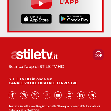
L’APP
Scarica l'app di STILE TV HD
STILE TV HD in onda su:
CANALE 78 DEL DIGITALE TERRESTRE
Testata iscritta nel Registro della Stampa presso il Tribunale di
Salerno al n. 34/2009