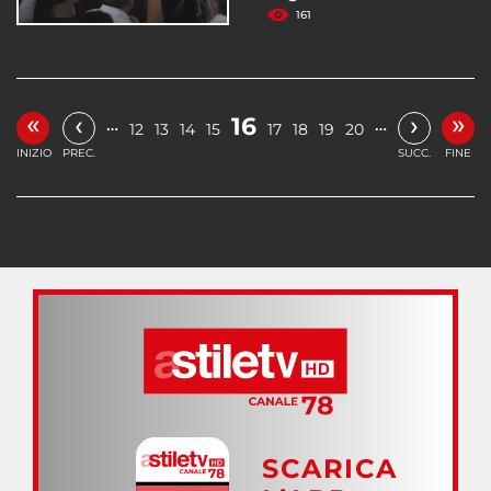
161
«
»
‹
›
16
…
…
12
13
14
15
17
18
19
20
INIZIO
PREC.
SUCC.
FINE
SCARICA