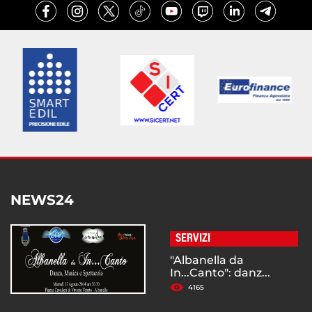
NEWS24
SERVIZI
"Albanella da
In...Canto": danz...
4165