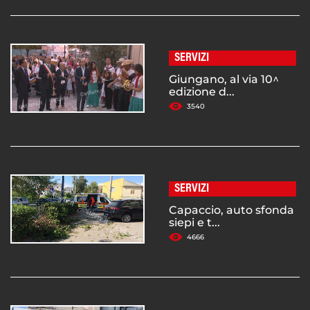
SERVIZI
Giungano, al via 10^
edizione d...
3540
SERVIZI
Capaccio, auto sfonda
siepi e t...
4666