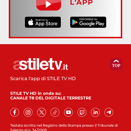
L’APP
Scarica l'app di STILE TV HD
STILE TV HD in onda su:
CANALE 78 DEL DIGITALE TERRESTRE
Testata iscritta nel Registro della Stampa presso il Tribunale di
Salerno al n. 34/2009