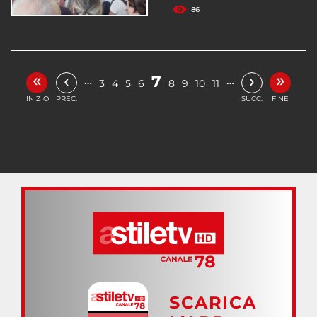
86
«
»
‹
›
7
…
…
3
4
5
6
8
9
10
11
INIZIO
PREC.
SUCC.
FINE
SCARICA