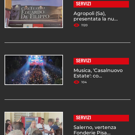
SERVIZI
Agropoli (Sa),
presentata la nu...
1120
SERVIZI
Musica, 'Casalnuovo
Estate': co...
104
SERVIZI
Salerno, vertenza
Fonderie Pisa...