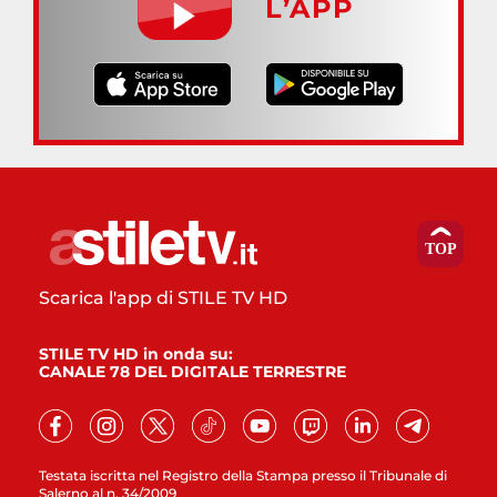
L’APP
Scarica l'app di STILE TV HD
STILE TV HD in onda su:
CANALE 78 DEL DIGITALE TERRESTRE
Testata iscritta nel Registro della Stampa presso il Tribunale di
Salerno al n. 34/2009