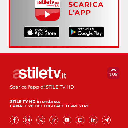
SCARICA
L’APP
Scarica l'app di STILE TV HD
STILE TV HD in onda su:
CANALE 78 DEL DIGITALE TERRESTRE