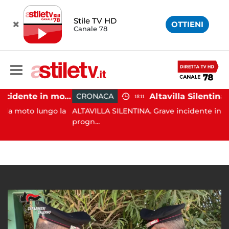
Stile TV HD
OTTIENI
Canale 78
Castellabate, incidente in moto: 27enne in ospedale
CRONACA
18:11
o lungo la
ALTAVILLA SILENTINA. Grave incidente in moto: 19e
progn...