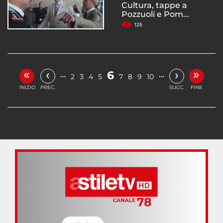
Cultura, tappe a
Pozzuoli e Pom...
125
«
»
‹
›
6
…
…
2
3
4
5
7
8
9
10
INIZIO
PREC.
SUCC.
FINE