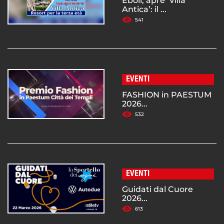
Eboli, apre ‘Villa
Antica’: il ...
541
EVENTI
FASHION in PAESTUM
2026...
532
EVENTI
Guidati dal Cuore
2026...
613