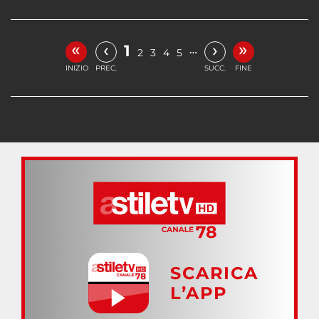
«
»
‹
›
1
…
2
3
4
5
INIZIO
PREC.
SUCC.
FINE
SCARICA
L’APP