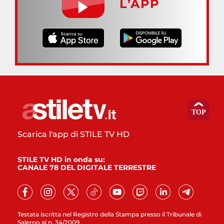
L’APP
Scarica l'app di STILE TV HD
STILE TV HD in onda su:
CANALE 78 DEL DIGITALE TERRESTRE
Testata iscritta nel Registro della Stampa presso il Tribunale di
Salerno al n. 34/2009