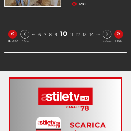
1288
«
»
‹
›
10
…
…
6
7
8
9
11
12
13
14
INIZIO
PREC.
SUCC.
FINE
SCARICA