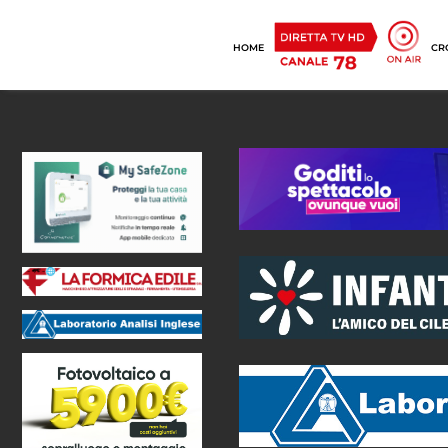
HOME
CR