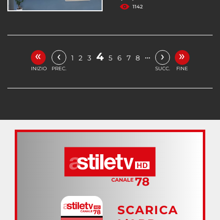
1142
«
»
‹
›
4
…
1
2
3
5
6
7
8
INIZIO
PREC.
SUCC.
FINE
SCARICA