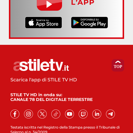
L’APP
Scarica l'app di STILE TV HD
STILE TV HD in onda su:
CANALE 78 DEL DIGITALE TERRESTRE
Testata iscritta nel Registro della Stampa presso il Tribunale di
Salerno al n. 34/2009