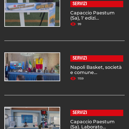
SERVIZI
Capaccio Paestum
(Sa), 1' edizi...
99
SERVIZI
Napoli Basket, società
e comune...
1159
SERVIZI
Capaccio Paestum
(Sa). Laborato...