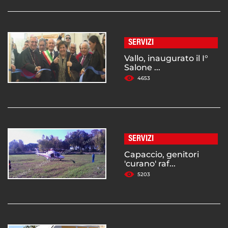
SERVIZI
Vallo, inaugurato il I°
Salone ...
4653
SERVIZI
Capaccio, genitori
'curano' raf...
5203