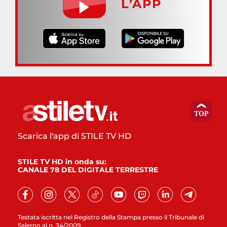
L’APP
Scarica l'app di STILE TV HD
STILE TV HD in onda su:
CANALE 78 DEL DIGITALE TERRESTRE
Testata iscritta nel Registro della Stampa presso il Tribunale di
Salerno al n. 34/2009