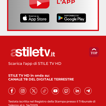
L’APP
Scarica l'app di STILE TV HD
STILE TV HD in onda su:
CANALE 78 DEL DIGITALE TERRESTRE
Testata iscritta nel Registro della Stampa presso il Tribunale di
Salerno al n. 34/2009