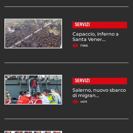
SERVIZI
Capaccio, inferno a
Santa Vener...
11966
SERVIZI
Salerno, nuovo sbarco
di migran...
4619