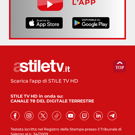
L’APP
Scarica l'app di STILE TV HD
STILE TV HD in onda su:
CANALE 78 DEL DIGITALE TERRESTRE
Testata iscritta nel Registro della Stampa presso il Tribunale di
Salerno al n. 34/2009