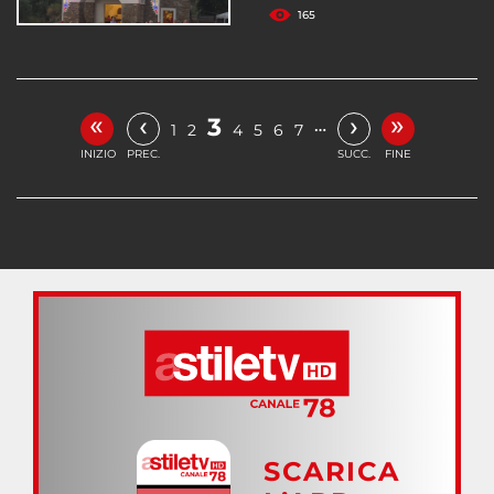
165
«
»
‹
›
3
…
1
2
4
5
6
7
INIZIO
PREC.
SUCC.
FINE
SCARICA