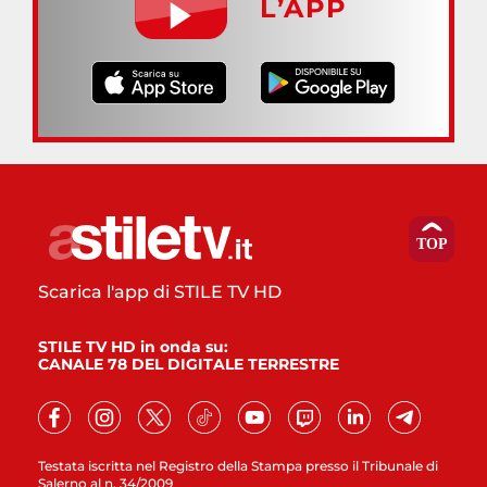
L’APP
Scarica l'app di STILE TV HD
STILE TV HD in onda su:
CANALE 78 DEL DIGITALE TERRESTRE
Testata iscritta nel Registro della Stampa presso il Tribunale di
Salerno al n. 34/2009