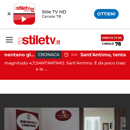
Stile TV HD
OTTIENI
Canale 78
Campi Flegrei, aumentano gli sfollati e infuria lo scontro politico
CRONACA
12:15
itudo 4,7,
SANT'ANTIMO. Sant’Antimo. È da poco trascorso il p
e le ...