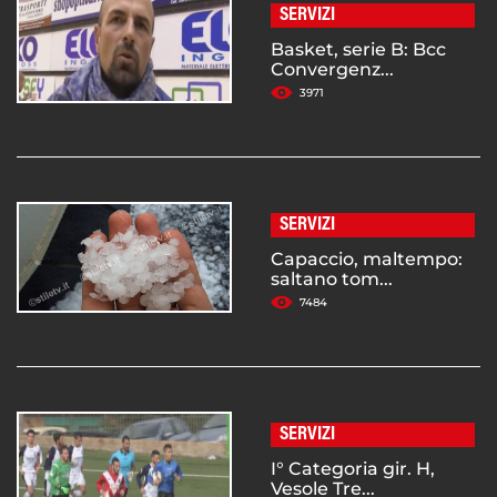
SERVIZI
Basket, serie B: Bcc
Convergenz...
3971
SERVIZI
Capaccio, maltempo:
saltano tom...
7484
SERVIZI
I° Categoria gir. H,
Vesole Tre...