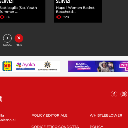
SERVIZI
SERVIZI
Battipaglia (Sa), Youth
Napoli Women Basket,
Summer ...
Bocchetti:...
56
228
»
›
…
SUCC.
FINE
lla
POLICY EDITORIALE
WHISTLEBLOWER
Salerno al
CODICE ETICO CONDOTTA
POLICY