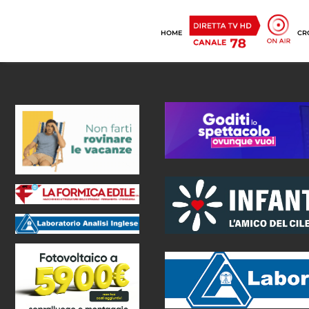
HOME
CR