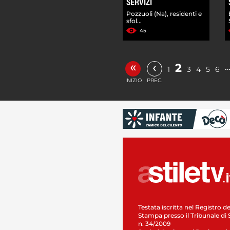
SERVIZI
Pozzuoli (Na), residenti e
sfol...
45
«
‹
2
1
3
4
5
6
INIZIO
PREC.
Testata iscritta nel Registro de
Stampa presso il Tribunale di 
n. 34/2009