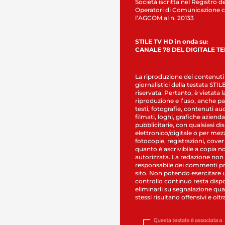
Società iscritta nel Registro de
Operatori di Comunicazione c
l’AGCOM al n. 20133
STILE TV HD in onda su:
CANALE 78 DEL DIGITALE T
La riproduzione dei contenuti
giornalistici della testata STI
riservata. Pertanto, è vietata l
riproduzione e l’uso, anche par
testi, fotografie, contenuti au
filmati, loghi, grafiche aziendal
pubblicitarie, con qualsiasi di
elettronico/digitale o per mez
fotocopie, registrazioni, cover
quanto è ascrivibile a copia n
autorizzata. La redazione non
responsabile dei commenti pr
sito. Non potendo esercitare 
controllo continuo resta dispo
eliminarli su segnalazione qual
stessi risultano offensivi e oltr