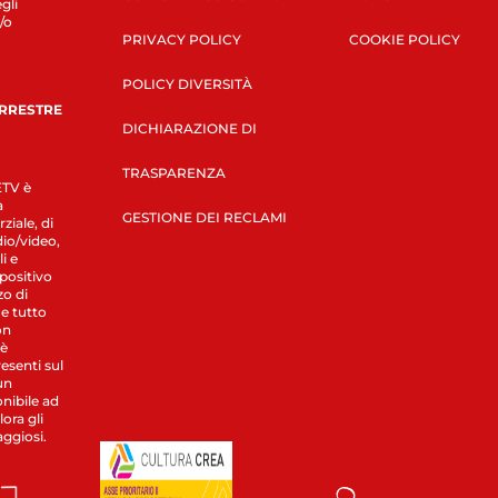
gli
/o
PRIVACY POLICY
COOKIE POLICY
POLICY DIVERSITÀ
ERRESTRE
DICHIARAZIONE DI
TRASPARENZA
LETV è
a
GESTIONE DEI RECLAMI
ziale, di
dio/video,
i e
spositivo
zo di
 e tutto
on
 è
esenti sul
un
nibile ad
ora gli
aggiosi.