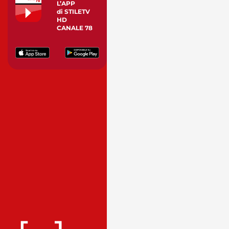
L’APP
di STILETV
HD
CANALE 78