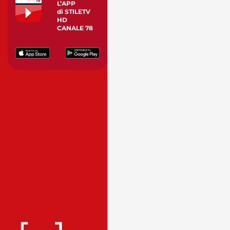
L’APP
di STILETV
HD
CANALE 78