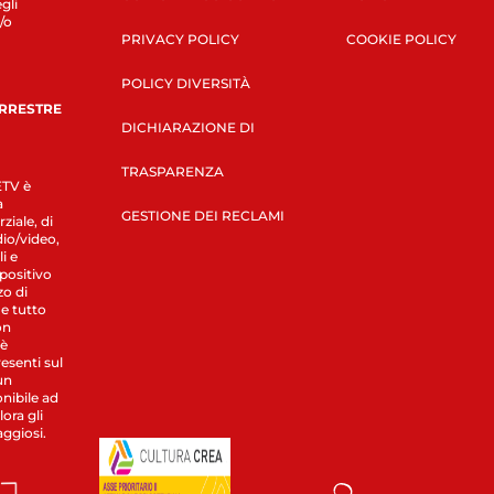
gli
/o
PRIVACY POLICY
COOKIE POLICY
POLICY DIVERSITÀ
ERRESTRE
DICHIARAZIONE DI
TRASPARENZA
LETV è
a
GESTIONE DEI RECLAMI
ziale, di
dio/video,
i e
spositivo
zo di
 e tutto
on
 è
esenti sul
un
nibile ad
ora gli
aggiosi.