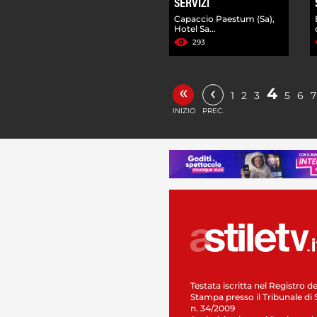
SERVIZI
Capaccio Paestum (Sa),
Hotel Sa...
293
«
‹
4
1
2
3
5
6
7
INIZIO
PREC.
Testata iscritta nel Registro de
Stampa presso il Tribunale di 
n. 34/2009