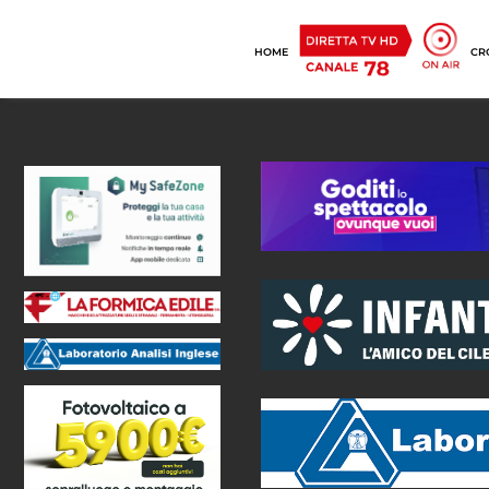
HOME
CR