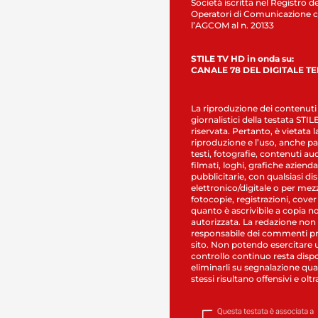
Società iscritta nel Registro de
Operatori di Comunicazione c
l’AGCOM al n. 20133
STILE TV HD in onda su:
CANALE 78 DEL DIGITALE T
La riproduzione dei contenuti
giornalistici della testata STI
riservata. Pertanto, è vietata l
riproduzione e l’uso, anche par
testi, fotografie, contenuti au
filmati, loghi, grafiche aziendal
pubblicitarie, con qualsiasi di
elettronico/digitale o per mez
fotocopie, registrazioni, cover
quanto è ascrivibile a copia n
autorizzata. La redazione non
responsabile dei commenti pr
sito. Non potendo esercitare 
controllo continuo resta dispo
eliminarli su segnalazione qual
stessi risultano offensivi e oltr