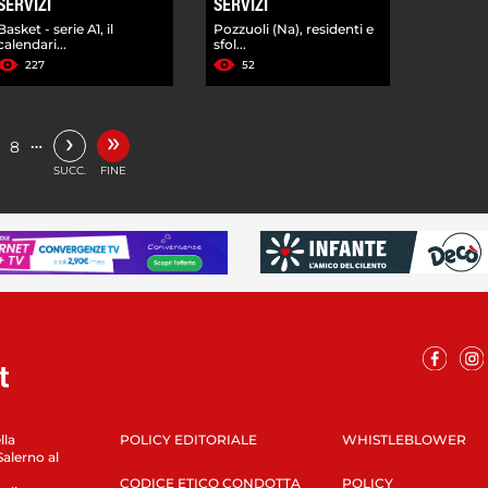
SERVIZI
SERVIZI
Basket - serie A1, il
Pozzuoli (Na), residenti e
calendari...
sfol...
227
52
»
›
…
8
SUCC.
FINE
lla
POLICY EDITORIALE
WHISTLEBLOWER
Salerno al
CODICE ETICO CONDOTTA
POLICY