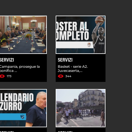
SERVIZI
SERVIZI
Campania, prosegue la
Basket - serie A2.
bonifica ...
Juvecaserta,...
173
344