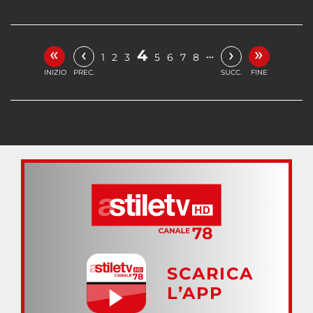
«
»
‹
›
4
…
1
2
3
5
6
7
8
INIZIO
PREC.
SUCC.
FINE
SCARICA
L’APP