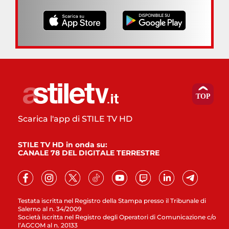
Scarica l'app di STILE TV HD
STILE TV HD in onda su:
CANALE 78 DEL DIGITALE TERRESTRE
Testata iscritta nel Registro della Stampa presso il Tribunale di
Salerno al n. 34/2009
Società iscritta nel Registro degli Operatori di Comunicazione c/o
l’AGCOM al n. 20133