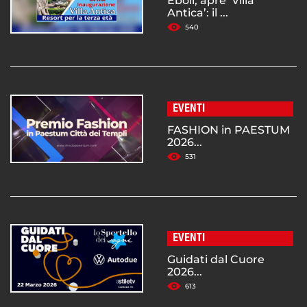
Eboli, apre ‘Villa
Antica’: il ...
540
EVENTI
FASHION in PAESTUM
2026...
531
EVENTI
Guidati dal Cuore
2026...
613