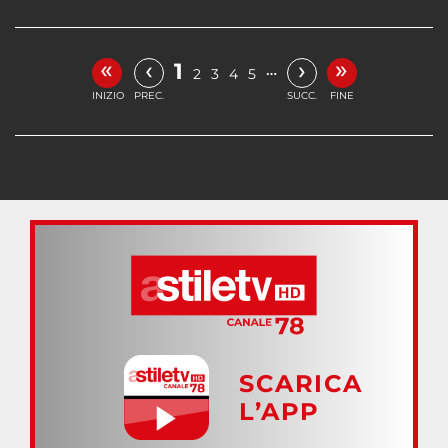
«
»
‹
›
1
…
2
3
4
5
INIZIO
PREC.
SUCC.
FINE
SCARICA
L’APP