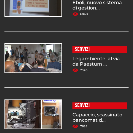
Eboli, nuovo sistema
di gestion...
6848
SERVIZI
Legambiente, al via
da Paestum ...
2320
SERVIZI
Capaccio, scassinato
bancomat d...
7835