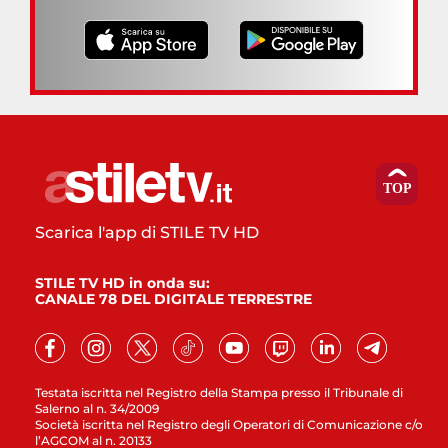
Scarica l'app di STILE TV HD
STILE TV HD in onda su:
CANALE 78 DEL DIGITALE TERRESTRE
Testata iscritta nel Registro della Stampa presso il Tribunale di
Salerno al n. 34/2009
Società iscritta nel Registro degli Operatori di Comunicazione c/o
l’AGCOM al n. 20133