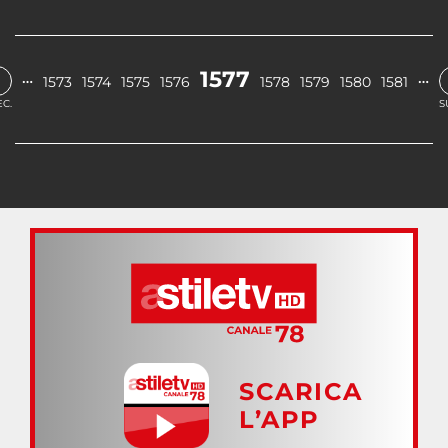
‹
1577
…
…
1573
1574
1575
1576
1578
1579
1580
1581
C.
S
SCARICA
L’APP