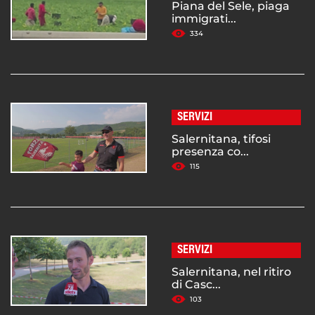
Piana del Sele, piaga
immigrati...
334
SERVIZI
Salernitana, tifosi
presenza co...
115
SERVIZI
Salernitana, nel ritiro
di Casc...
103