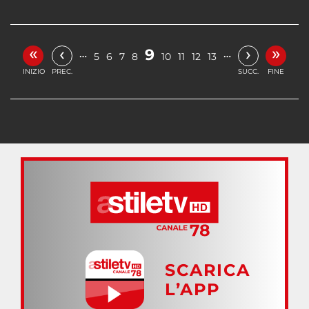
«
»
‹
›
9
…
…
5
6
7
8
10
11
12
13
INIZIO
PREC.
SUCC.
FINE
SCARICA
L’APP