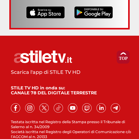
Scarica l'app di STILE TV HD
STILE TV HD in onda su:
CANALE 78 DEL DIGITALE TERRESTRE
Testata iscritta nel Registro della Stampa presso il Tribunale di
Salerno al n. 34/2009
Società iscritta nel Registro degli Operatori di Comunicazione c/o
l’AGCOM al n. 20133