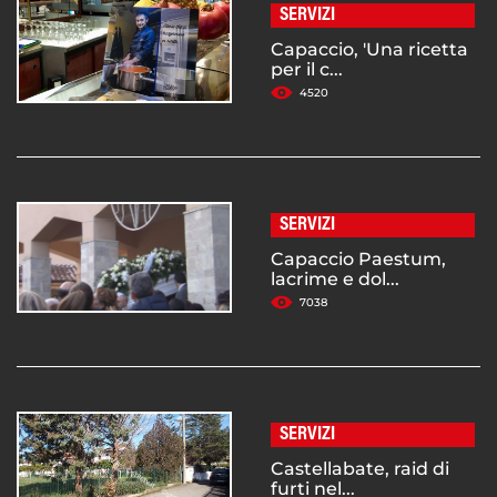
SERVIZI
Capaccio, 'Una ricetta
per il c...
4520
SERVIZI
Capaccio Paestum,
lacrime e dol...
7038
SERVIZI
Castellabate, raid di
furti nel...