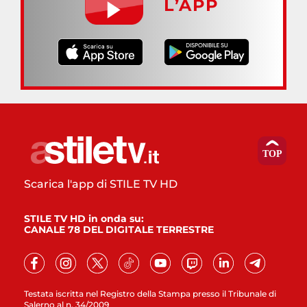
L’APP
Scarica l'app di STILE TV HD
STILE TV HD in onda su:
CANALE 78 DEL DIGITALE TERRESTRE
Testata iscritta nel Registro della Stampa presso il Tribunale di
Salerno al n. 34/2009