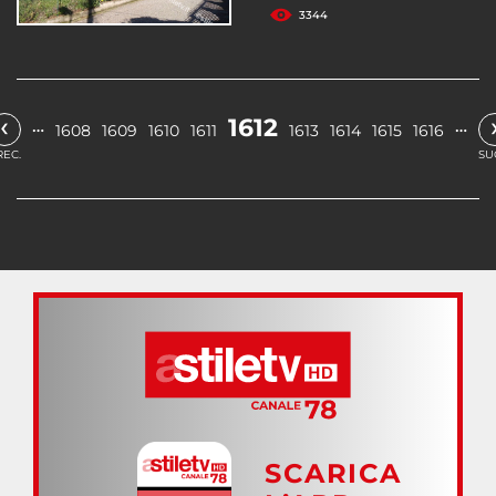
3344
‹
1612
…
…
1608
1609
1610
1611
1613
1614
1615
1616
REC.
SU
SCARICA