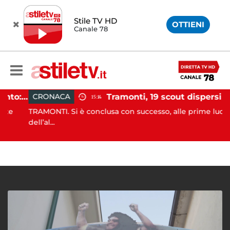
Stile TV HD
OTTIENI
Canale 78
Incidente agricolo nel Cilento: trattore si ribalta, muore 71enne
Tramonti, 19 scout dispersi in montagna salvati dai vigili del fuoco
CRONACA
15:14
e
TRAMONTI. Si è conclusa con successo, alle prime luci
dell’al...