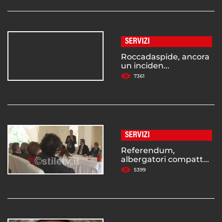
SERVIZI
Roccadaspide, ancora
un inciden...
7361
SERVIZI
Referendum,
albergatori compatt...
5399