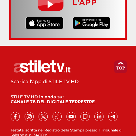
L’APP
Scarica l'app di STILE TV HD
STILE TV HD in onda su:
CANALE 78 DEL DIGITALE TERRESTRE
Testata iscritta nel Registro della Stampa presso il Tribunale di
Salerno al n. 34/2009