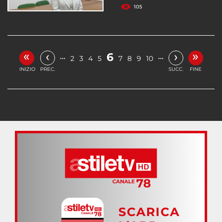
105
«
»
‹
›
6
…
…
2
3
4
5
7
8
9
10
INIZIO
PREC.
SUCC.
FINE
SCARICA