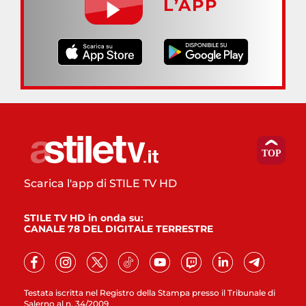
L’APP
Scarica l'app di STILE TV HD
STILE TV HD in onda su:
CANALE 78 DEL DIGITALE TERRESTRE
Testata iscritta nel Registro della Stampa presso il Tribunale di
Salerno al n. 34/2009