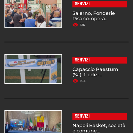
SERVIZI
Salerno, Fonderie
Pisano: opera...
120
SERVIZI
Capaccio Paestum
(Sa), 1' edizi...
104
SERVIZI
Napoli Basket, società
e comune...