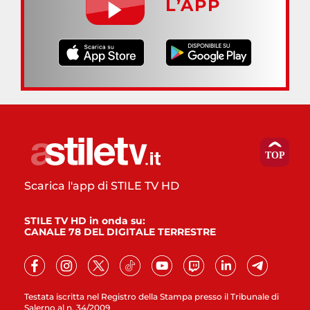
L’APP
Scarica l'app di STILE TV HD
STILE TV HD in onda su:
CANALE 78 DEL DIGITALE TERRESTRE
Testata iscritta nel Registro della Stampa presso il Tribunale di
Salerno al n. 34/2009