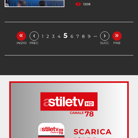
1208
«
»
‹
›
5
…
1
2
3
4
6
7
8
9
INIZIO
PREC.
SUCC.
FINE
SCARICA