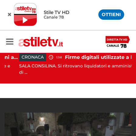
Stile TV HD
OTTIENI
Canale 78
Cinghiali sempre più vicini all'uomo: nel Cilento una famigliola arriva fino alla spiaggia
Firme digitali utilizzate a loro insaputa: 9 indagati nel V
CRONACA
12:41
e
SALA CONSILINA. Si ritrovano liquidatori e amministratori
di ...