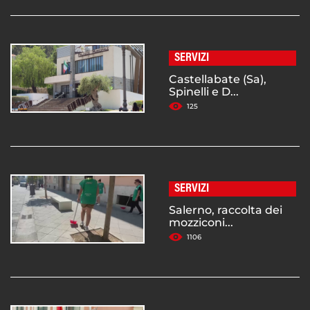
SERVIZI
Castellabate (Sa),
Spinelli e D...
125
SERVIZI
Salerno, raccolta dei
mozziconi...
1106