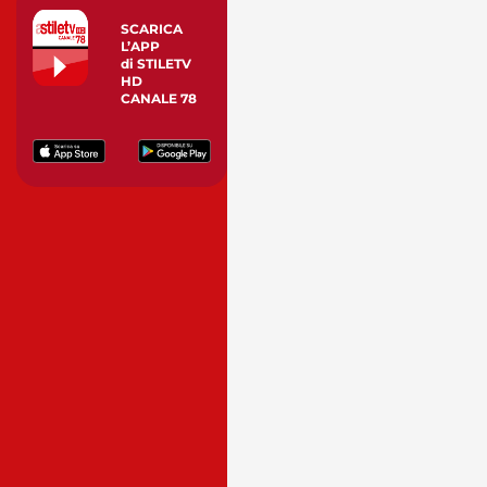
SCARICA
L’APP
di STILETV
HD
CANALE 78