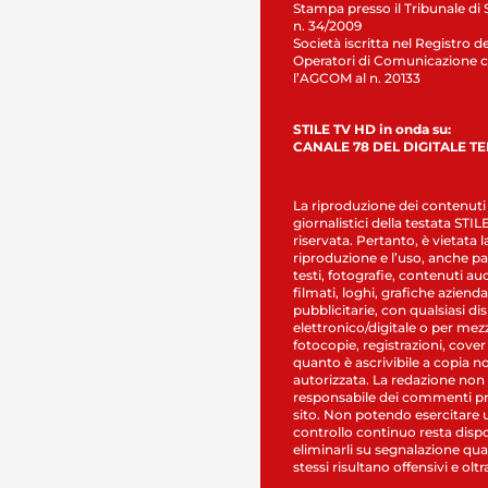
Stampa presso il Tribunale di 
n. 34/2009
Società iscritta nel Registro de
Operatori di Comunicazione c
l’AGCOM al n. 20133
STILE TV HD in onda su:
CANALE 78 DEL DIGITALE T
La riproduzione dei contenuti
giornalistici della testata STI
riservata. Pertanto, è vietata l
riproduzione e l’uso, anche par
testi, fotografie, contenuti au
filmati, loghi, grafiche aziendal
pubblicitarie, con qualsiasi di
elettronico/digitale o per mez
fotocopie, registrazioni, cover
quanto è ascrivibile a copia n
autorizzata. La redazione non
responsabile dei commenti pr
sito. Non potendo esercitare 
controllo continuo resta dispo
eliminarli su segnalazione qual
stessi risultano offensivi e oltr