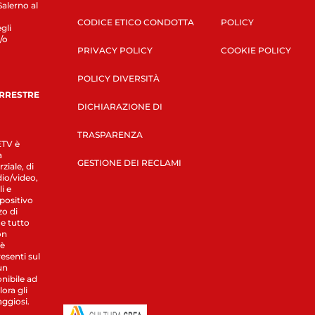
Salerno al
CODICE ETICO CONDOTTA
POLICY
gli
/o
PRIVACY POLICY
COOKIE POLICY
POLICY DIVERSITÀ
ERRESTRE
DICHIARAZIONE DI
TRASPARENZA
LETV è
a
GESTIONE DEI RECLAMI
ziale, di
dio/video,
i e
spositivo
zo di
 e tutto
on
 è
esenti sul
un
nibile ad
ora gli
aggiosi.