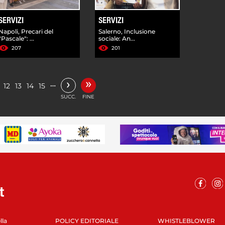
SERVIZI
SERVIZI
Napoli, Precari del
Salerno, Inclusione
"Pascale": ...
sociale: An...
207
201
»
›
…
12
13
14
15
SUCC.
FINE
lla
POLICY EDITORIALE
WHISTLEBLOWER