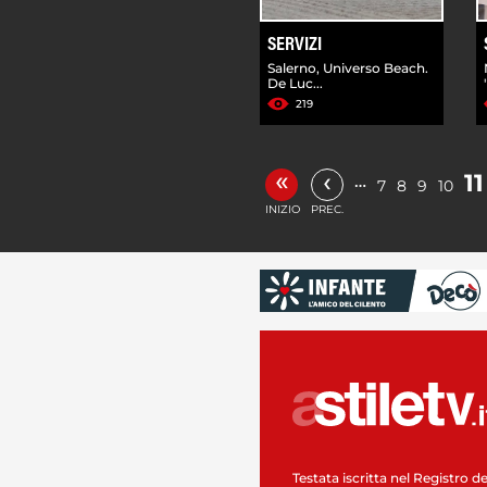
SERVIZI
Salerno, Universo Beach.
De Luc...
219
«
‹
11
…
7
8
9
10
INIZIO
PREC.
Testata iscritta nel Registro de