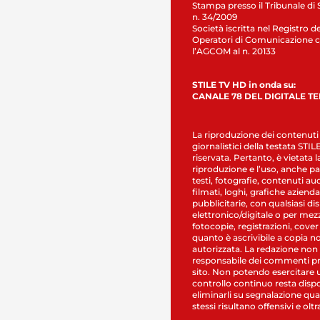
Stampa presso il Tribunale di 
n. 34/2009
Società iscritta nel Registro de
Operatori di Comunicazione c
l’AGCOM al n. 20133
STILE TV HD in onda su:
CANALE 78 DEL DIGITALE T
La riproduzione dei contenuti
giornalistici della testata STI
riservata. Pertanto, è vietata l
riproduzione e l’uso, anche par
testi, fotografie, contenuti au
filmati, loghi, grafiche aziendal
pubblicitarie, con qualsiasi di
elettronico/digitale o per mez
fotocopie, registrazioni, cover
quanto è ascrivibile a copia n
autorizzata. La redazione non
responsabile dei commenti pr
sito. Non potendo esercitare 
controllo continuo resta dispo
eliminarli su segnalazione qual
stessi risultano offensivi e oltr