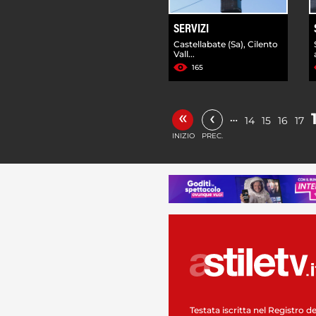
SERVIZI
Castellabate (Sa), Cilento
Vall...
165
«
‹
…
14
15
16
17
INIZIO
PREC.
Testata iscritta nel Registro de