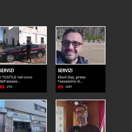
SERVIZI
SERVIZI
Il TGSTILE nel covo
Eboli (Sa), preso
dell'assass...
l'assassino d...
270
1297