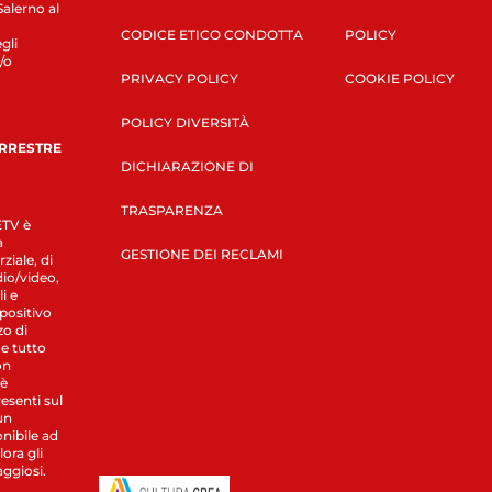
Salerno al
CODICE ETICO CONDOTTA
POLICY
gli
/o
PRIVACY POLICY
COOKIE POLICY
POLICY DIVERSITÀ
ERRESTRE
DICHIARAZIONE DI
TRASPARENZA
LETV è
a
GESTIONE DEI RECLAMI
ziale, di
dio/video,
i e
spositivo
zo di
 e tutto
on
 è
esenti sul
un
nibile ad
ora gli
aggiosi.