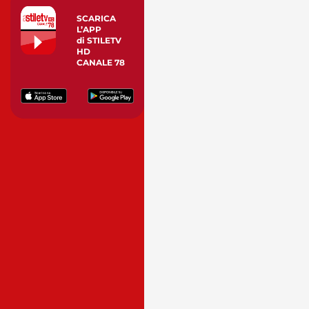
SCARICA
L’APP
di STILETV
HD
CANALE 78