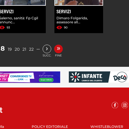
SERVIZI
SERVIZI
Salerno, sanità: Fp Cgil
Dimaro Folgarida,
annunc...
assessore all...
93
90
»
›
18
…
19
20
21
22
SUCC.
FINE
lla
POLICY EDITORIALE
WHISTLEBLOWER