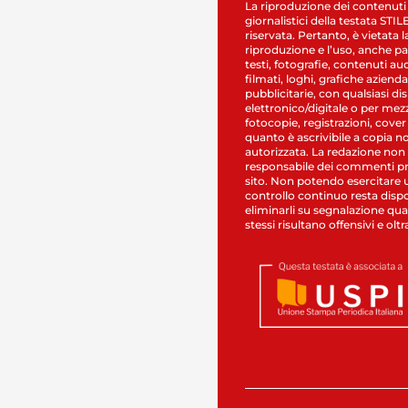
La riproduzione dei contenuti
giornalistici della testata STI
riservata. Pertanto, è vietata l
riproduzione e l’uso, anche par
testi, fotografie, contenuti au
filmati, loghi, grafiche aziendal
pubblicitarie, con qualsiasi di
elettronico/digitale o per mez
fotocopie, registrazioni, cover
quanto è ascrivibile a copia n
autorizzata. La redazione non
responsabile dei commenti pr
sito. Non potendo esercitare 
controllo continuo resta dispo
eliminarli su segnalazione qual
stessi risultano offensivi e oltr