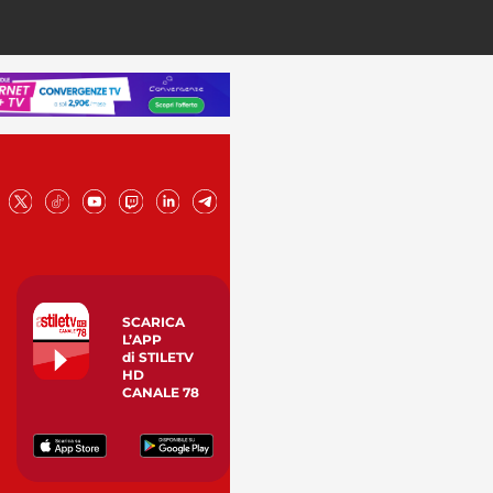
SCARICA
L’APP
di STILETV
HD
CANALE 78