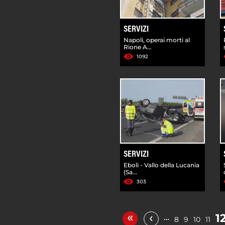
SERVIZI
Napoli, operai morti al
Rione A...
1092
SERVIZI
Eboli - Vallo della Lucania
(Sa...
303
«
‹
1
…
8
9
10
11