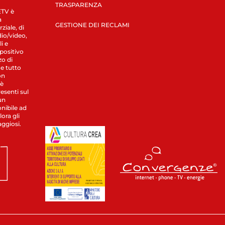
TRASPARENZA
LETV è
a
GESTIONE DEI RECLAMI
ziale, di
dio/video,
i e
spositivo
zo di
 e tutto
on
 è
esenti sul
un
nibile ad
ora gli
aggiosi.