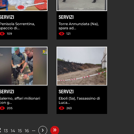
SERVIZI
SERVIZI
Penisola Sorrentina,
Torre Annunziata (Na),
spaccio di...
spara ad...
109
121
SERVIZI
SERVIZI
Salerno, affari milionari
Eboli (Sa), l'assassino di
con g...
Luca...
205
263
»
›
2
…
13
14
15
16