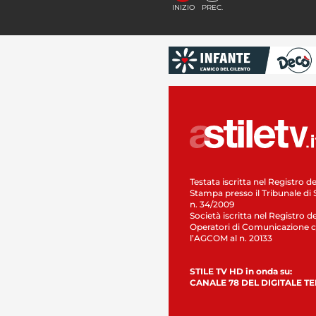
INIZIO
PREC.
Testata iscritta nel Registro de
Stampa presso il Tribunale di 
n. 34/2009
Società iscritta nel Registro de
Operatori di Comunicazione c
l’AGCOM al n. 20133
STILE TV HD in onda su:
CANALE 78 DEL DIGITALE T