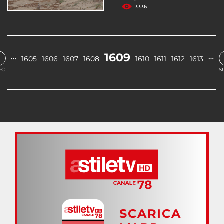
3336
‹
1609
…
…
1605
1606
1607
1608
1610
1611
1612
1613
C.
S
SCARICA