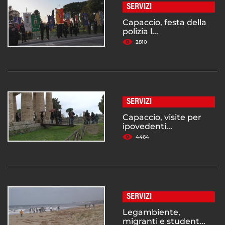
SERVIZI
Capaccio, festa della
polizia l...
2810
SERVIZI
Capaccio, visite per
ipovedenti...
4464
SERVIZI
Legambiente,
migranti e student...