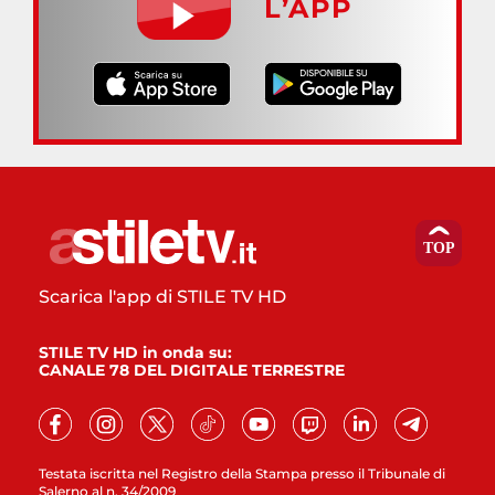
L’APP
Scarica l'app di STILE TV HD
STILE TV HD in onda su:
CANALE 78 DEL DIGITALE TERRESTRE
Testata iscritta nel Registro della Stampa presso il Tribunale di
Salerno al n. 34/2009