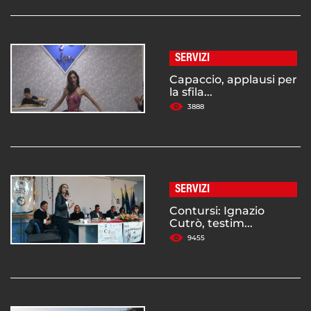
SERVIZI
Capaccio, applausi per
la sfila...
3888
SERVIZI
Contursi: Ignazio
Cutrò, testim...
9455