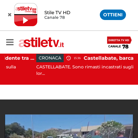
Stile TV HD
OTTIENI
Canale 78
Pontecagnano, incidente tra due auto: 4 feriti
CRONACA
15:36
a
CASTELLABATE. Sono rimasti incastrati sugli scogli co
lor...