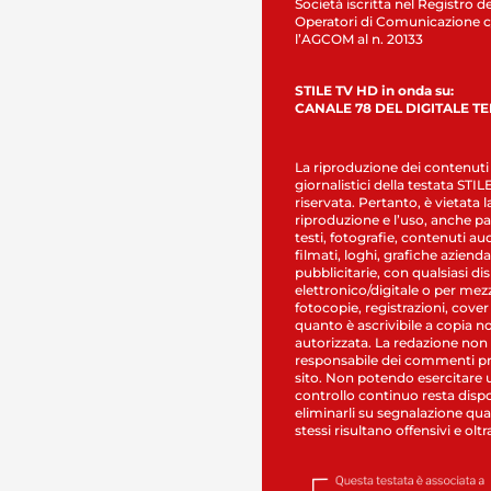
Società iscritta nel Registro de
Operatori di Comunicazione c
l’AGCOM al n. 20133
STILE TV HD in onda su:
CANALE 78 DEL DIGITALE T
La riproduzione dei contenuti
giornalistici della testata STI
riservata. Pertanto, è vietata l
riproduzione e l’uso, anche par
testi, fotografie, contenuti au
filmati, loghi, grafiche aziendal
pubblicitarie, con qualsiasi di
elettronico/digitale o per mez
fotocopie, registrazioni, cover
quanto è ascrivibile a copia n
autorizzata. La redazione non
responsabile dei commenti pr
sito. Non potendo esercitare 
controllo continuo resta dispo
eliminarli su segnalazione qual
stessi risultano offensivi e oltr