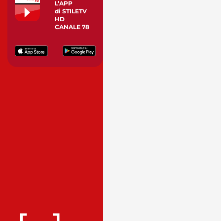
L’APP
di STILETV
HD
CANALE 78