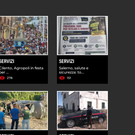
SERVIZI
SERVIZI
Cilento, Agropoli in festa
Salerno, salute e
per ...
sicurezza: to...
278
151