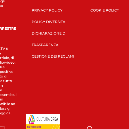
gli
/o
PRIVACY POLICY
COOKIE POLICY
POLICY DIVERSITÀ
ERRESTRE
DICHIARAZIONE DI
TRASPARENZA
LETV è
a
GESTIONE DEI RECLAMI
ziale, di
dio/video,
i e
spositivo
zo di
 e tutto
on
 è
esenti sul
un
nibile ad
ora gli
aggiosi.