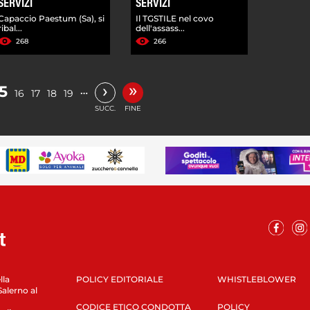
SERVIZI
SERVIZI
Capaccio Paestum (Sa), si
Il TGSTILE nel covo
ribal...
dell'assass...
268
266
»
›
5
…
16
17
18
19
SUCC.
FINE
lla
POLICY EDITORIALE
WHISTLEBLOWER
Salerno al
CODICE ETICO CONDOTTA
POLICY