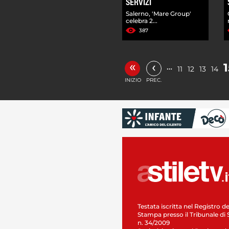
SERVIZI
Salerno, 'Mare Group'
celebra 2...
387
«
‹
1
…
11
12
13
14
INIZIO
PREC.
Testata iscritta nel Registro de
Stampa presso il Tribunale di 
n. 34/2009