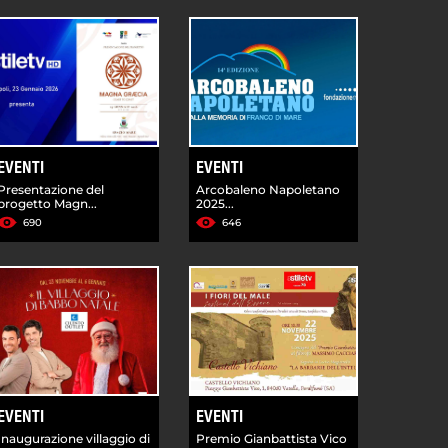
EVENTI
EVENTI
Presentazione del
Arcobaleno Napoletano
progetto Magn...
2025...
690
646
EVENTI
EVENTI
Inaugurazione villaggio di
Premio Gianbattista Vico