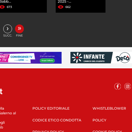
Babb...
2025 -...
673
662
»
›
…
SUCC.
FINE
lla
POLICY EDITORIALE
WHISTLEBLOWER
Salerno al
CODICE ETICO CONDOTTA
POLICY
gli
/o
PRIVACY POLICY
COOKIE POLICY